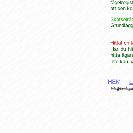
fågelregis
att den ko
Skötselrå
Grundlägga
Hittat en 
Har du hi
hitta äga
inte kan 
HEM
L