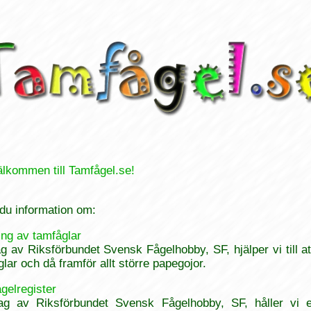
älkommen till Tamfågel.se!
 du information om:
ng av tamfåglar
 av Riksförbundet Svensk Fågelhobby, SF, hjälper vi till at
åglar och då framför allt större papegojor.
fågelregister
g av Riksförbundet Svensk Fågelhobby, SF, håller vi ett 