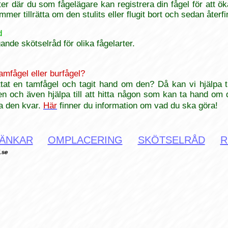
ter där du som fågelägare kan registrera din fågel för att 
mmer tillrätta om den stulits eller flugit bort och sedan återfi
d
nde skötselråd för olika fågelarter.
tamfågel eller burfågel?
ttat en tamfågel och tagit hand om den? Då kan vi hjälpa ti
ren och även hjälpa till att hitta någon som kan ta hand om
ha den kvar.
Här
finner du information om vad du ska göra!
ÄNKAR
OMPLACERING
SKÖTSELRÅD
R