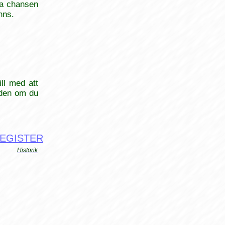
öka chansen
nns.
ll med att
 den om du
EGISTER
Historik